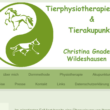
über mich
Dornmethode
Physiotherapie
Akupunktu
ise
Presse
Kontakt
Links
Datenschutzerklärung