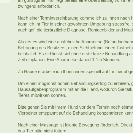
Im günstigsten Fall liegt bereits eine Überweisung von Ihrem 
zwingend erforderlich.
Nach einer Terminvereinbarung komme ich zu Ihnen nach Ha
kann ich Ihr Tier in seiner gewohnten Umgebung stressfrei b
auch ggf. die tierärztliche Diagnose, Röntgenbilder und Med
Als erstes wird eine ausführliche Anamnese (Befundaufnahm
Befragung des Besitzers, einen Sichtbefund, einen Tastbef
beinhaltet. Es schliesst sich eine erste kurze Behandlung an
Zeit einplanen. Eine Anamnese dauert 1-1,5 Stunden.
Zu Hause erarbeite ich Ihnen einen speziell auf Ihr Tier a
Um einen möglichst hohen Behandlungserfolg zu erzielen, g
Hausaufgabenprogramm mit an die Hand, wodurch Sie tatkr
Tieres mitwirken können.
Bitte gehen Sie mit Ihrem Hund vor dem Termin noch einmal
Vierbeiner entspannt auf die Behandlung konzentrieren kan
Nach einer Massage ist leichte Bewegung förderlich. Direk
das Tier bitte nicht füttern.